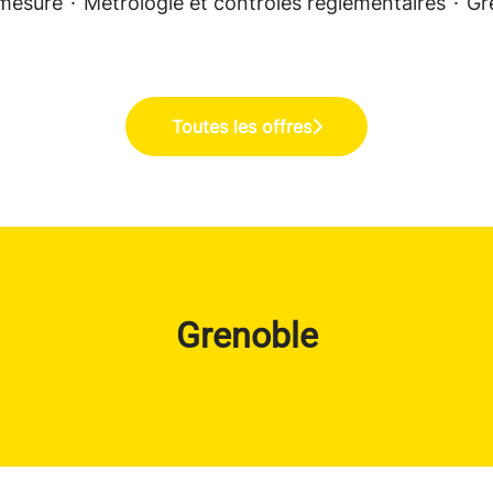
mesure
·
Métrologie et contrôles réglementaires
·
Gr
Toutes les offres
Grenoble